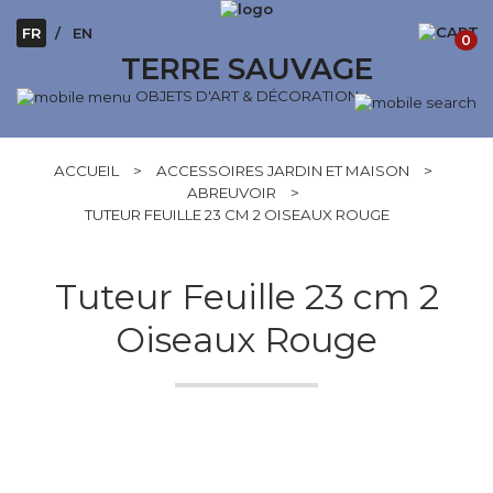
FR
EN
0
TERRE SAUVAGE
OBJETS D'ART & DÉCORATION
ACCUEIL
>
ACCESSOIRES JARDIN ET MAISON
>
ABREUVOIR
>
TUTEUR FEUILLE 23 CM 2 OISEAUX ROUGE
Tuteur Feuille 23 cm 2
Oiseaux Rouge