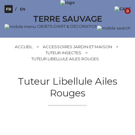
FR
EN
0
TERRE SAUVAGE
OBJETS D'ART & DÉCORATION
ACCUEIL
>
ACCESSOIRES JARDIN ET MAISON
>
TUTEUR INSECTES
>
TUTEUR LIBELLULE AILES ROUGES
Tuteur Libellule Ailes
Rouges