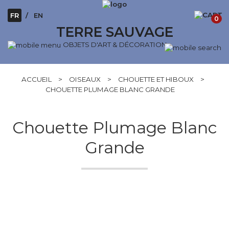
FR
EN
0
TERRE SAUVAGE
OBJETS D'ART & DÉCORATION
ACCUEIL
>
OISEAUX
>
CHOUETTE ET HIBOUX
>
CHOUETTE PLUMAGE BLANC GRANDE
Chouette Plumage Blanc
Grande