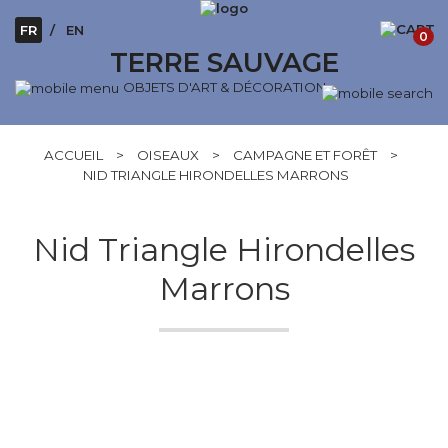
FR
EN
0
TERRE SAUVAGE
OBJETS D'ART & DÉCORATION
ACCUEIL
>
OISEAUX
>
CAMPAGNE ET FORÊT
>
NID TRIANGLE HIRONDELLES MARRONS
Nid Triangle Hirondelles
Marrons