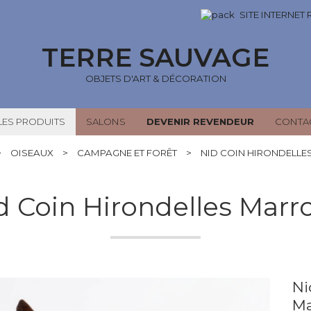
SITE INTERNET
TERRE SAUVAGE
OBJETS D'ART & DÉCORATION
LES PRODUITS
SALONS
DEVENIR REVENDEUR
CONTA
>
OISEAUX
>
CAMPAGNE ET FORÊT
>
NID COIN HIRONDELL
d Coin Hirondelles Marr
Ni
Ma