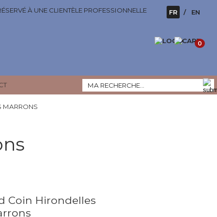
 RÉSERVÉ À UNE CLIENTÈLE PROFESSIONNELLE
FR
EN
0
CT
ES MARRONS
ons
d Coin Hirondelles
rrons