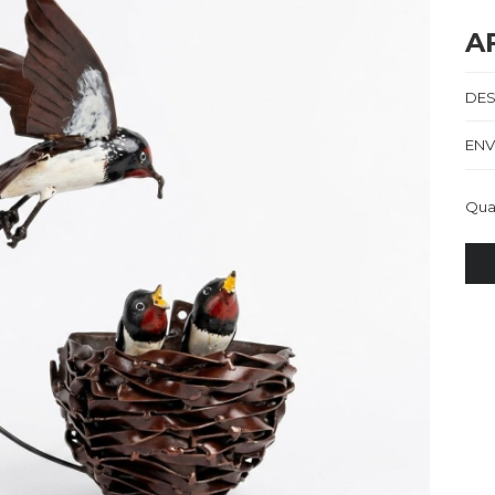
A
DES
ENV
Qua