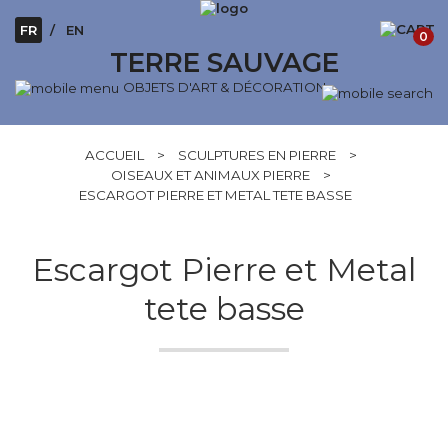
FR
EN
0
TERRE SAUVAGE
OBJETS D'ART & DÉCORATION
ACCUEIL
>
SCULPTURES EN PIERRE
>
OISEAUX ET ANIMAUX PIERRE
>
ESCARGOT PIERRE ET METAL TETE BASSE
Escargot Pierre et Metal
tete basse