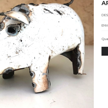
A
DES
ENV
Qua