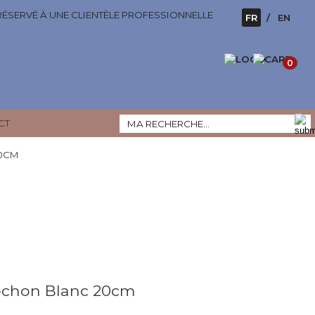
 RÉSERVÉ À UNE CLIENTÈLE PROFESSIONNELLE
FR
EN
0
CT
0CM
chon Blanc 20cm