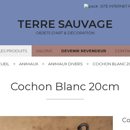
SITE INTERNET
TERRE SAUVAGE
OBJETS D'ART & DÉCORATION
LES PRODUITS
SALONS
DEVENIR REVENDEUR
CONTA
UEIL
>
ANIMAUX
>
ANIMAUX DIVERS
>
COCHON BLANC 2
Cochon Blanc 20cm
Co