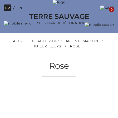
FR
EN
0
TERRE SAUVAGE
OBJETS D'ART & DÉCORATION
ACCUEIL
>
ACCESSOIRES JARDIN ET MAISON
>
TUTEUR FLEURS
>
ROSE
Rose