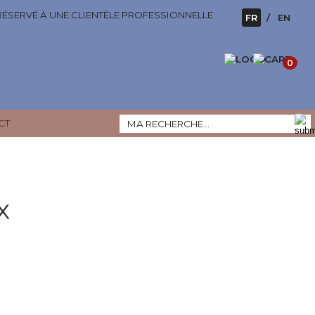
 RÉSERVÉ À UNE CLIENTÈLE PROFESSIONNELLE
FR
EN
0
CT
x