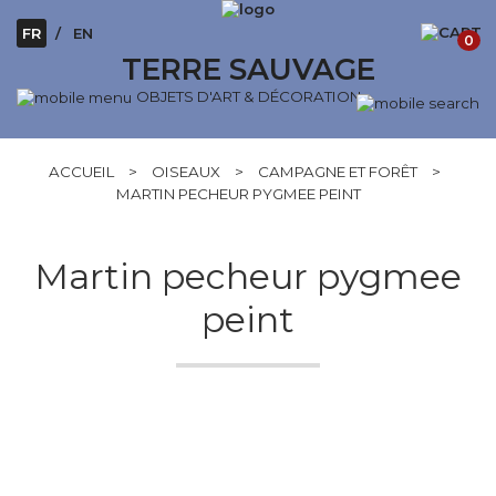
FR
EN
0
TERRE SAUVAGE
OBJETS D'ART & DÉCORATION
ACCUEIL
>
OISEAUX
>
CAMPAGNE ET FORÊT
>
MARTIN PECHEUR PYGMEE PEINT
Martin pecheur pygmee
peint