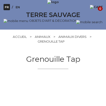
FR
EN
0
TERRE SAUVAGE
OBJETS D'ART & DÉCORATION
ACCUEIL
>
ANIMAUX
>
ANIMAUX DIVERS
>
GRENOUILLE TAP
Grenouille Tap