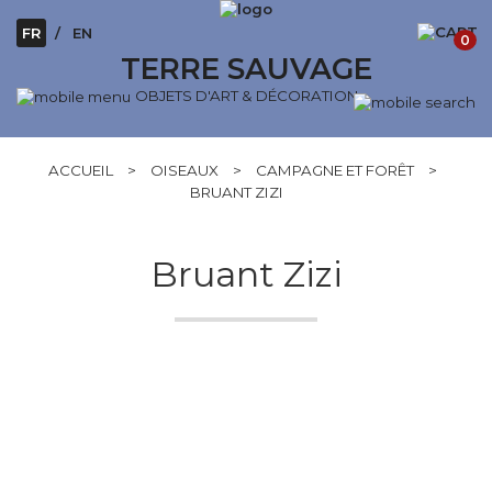
FR
EN
0
TERRE SAUVAGE
OBJETS D'ART & DÉCORATION
ACCUEIL
>
OISEAUX
>
CAMPAGNE ET FORÊT
>
BRUANT ZIZI
Bruant Zizi