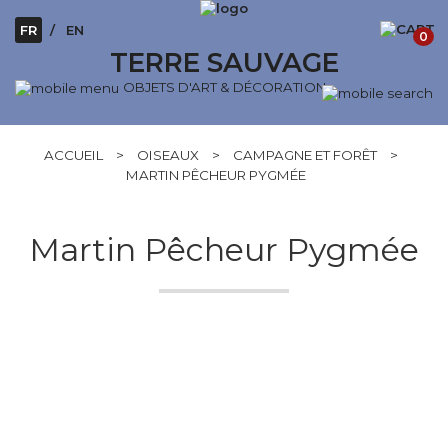
FR
EN
0
TERRE SAUVAGE
OBJETS D'ART & DÉCORATION
ACCUEIL
>
OISEAUX
>
CAMPAGNE ET FORÊT
>
MARTIN PÊCHEUR PYGMÉE
Martin Pêcheur Pygmée