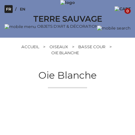
FR
EN
0
TERRE SAUVAGE
OBJETS D'ART & DÉCORATION
ACCUEIL
>
OISEAUX
>
BASSE COUR
>
OIE BLANCHE
Oie Blanche