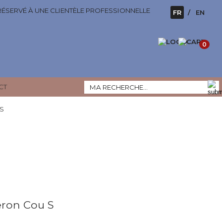
 RÉSERVÉ À UNE CLIENTÈLE PROFESSIONNELLE
FR
EN
0
CT
S
ron Cou S