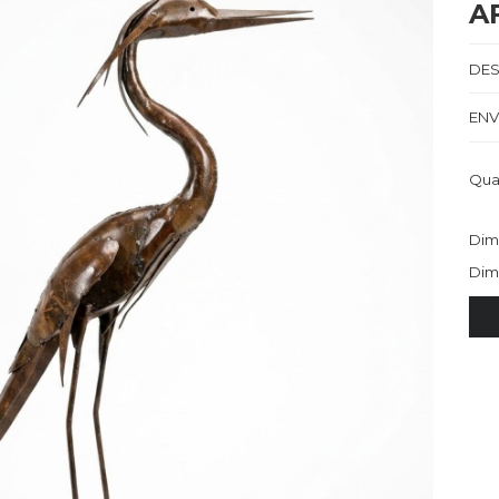
A
DES
ENV
Qua
Dim
Dim