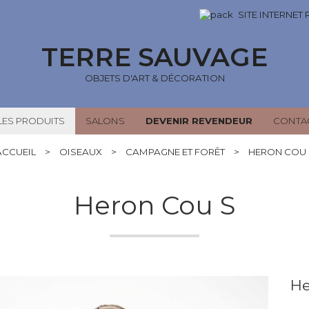
SITE INTERNET
TERRE SAUVAGE
OBJETS D'ART & DÉCORATION
LES PRODUITS
SALONS
DEVENIR REVENDEUR
CONTA
ACCUEIL
>
OISEAUX
>
CAMPAGNE ET FORÊT
>
HERON COU 
Heron Cou S
He