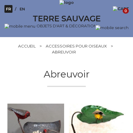
FR
EN
0
TERRE SAUVAGE
OBJETS D'ART & DÉCORATION
ACCUEIL
>
ACCESSOIRES POUR OISEAUX
>
ABREUVOIR
Abreuvoir