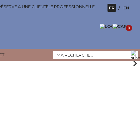
 RÉSERVÉ À UNE CLIENTÈLE PROFESSIONNELLE
FR
EN
0
CT
vrir la collection
ouvrir le produit
s