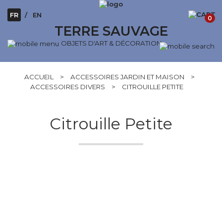
FR
EN
0
TERRE SAUVAGE
OBJETS D'ART & DÉCORATION
ACCUEIL
>
ACCESSOIRES JARDIN ET MAISON
>
ACCESSOIRES DIVERS
>
CITROUILLE PETITE
Citrouille Petite