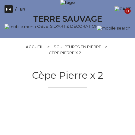
FR
EN
0
TERRE SAUVAGE
OBJETS D'ART & DÉCORATION
ACCUEIL
>
SCULPTURES EN PIERRE
>
CÈPE PIERRE X 2
Cèpe Pierre x 2