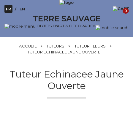
FR
EN
0
TERRE SAUVAGE
OBJETS D'ART & DÉCORATION
ACCUEIL
>
TUTEURS
>
TUTEUR FLEURS
>
TUTEUR ECHINACEE JAUNE OUVERTE
Tuteur Echinacee Jaune
Ouverte