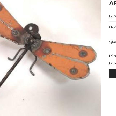
A
DES
ENV
Qua
Dim
Dim