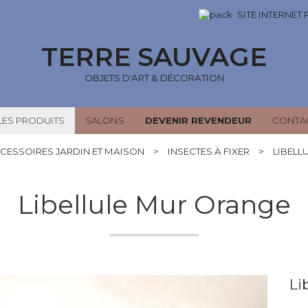
SITE INTERNET
TERRE SAUVAGE
OBJETS D'ART & DÉCORATION
LES PRODUITS
SALONS
DEVENIR REVENDEUR
CONTA
CESSOIRES JARDIN ET MAISON
>
INSECTES À FIXER
>
LIBELL
Libellule Mur Orange
Li