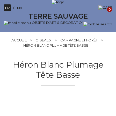
FR
EN
0
TERRE SAUVAGE
OBJETS D'ART & DÉCORATION
ACCUEIL
>
OISEAUX
>
CAMPAGNE ET FORÊT
>
HÉRON BLANC PLUMAGE TÊTE BASSE
Héron Blanc Plumage
Tête Basse