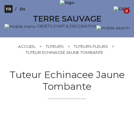
FR
EN
0
TERRE SAUVAGE
OBJETS D'ART & DÉCORATION
ACCUEIL
>
TUTEURS
>
TUTEURS FLEURS
>
TUTEUR ECHINACEE JAUNE TOMBANTE
Tuteur Echinacee Jaune
Tombante