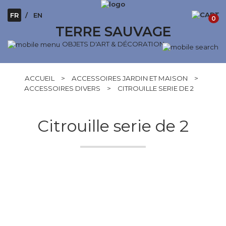
FR
EN
0
TERRE SAUVAGE
OBJETS D'ART & DÉCORATION
ACCUEIL
>
ACCESSOIRES JARDIN ET MAISON
>
ACCESSOIRES DIVERS
>
CITROUILLE SERIE DE 2
Citrouille serie de 2