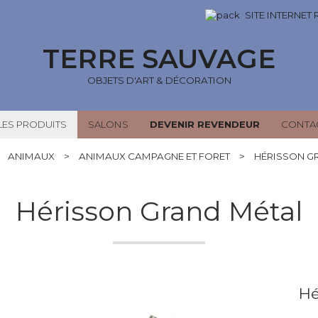
SITE INTERNET
TERRE SAUVAGE
OBJETS D'ART & DÉCORATION
LES PRODUITS
SALONS
DEVENIR REVENDEUR
CONTA
ANIMAUX
>
ANIMAUX CAMPAGNE ET FORET
>
HÉRISSON G
Hérisson Grand Métal
Hé