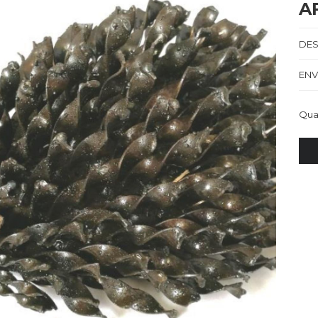
A
DES
ENV
Qua