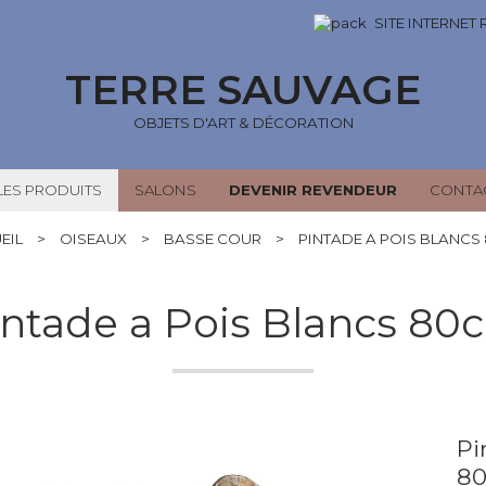
SITE INTERNET
TERRE SAUVAGE
OBJETS D'ART & DÉCORATION
LES PRODUITS
SALONS
DEVENIR REVENDEUR
CONTA
EIL
>
OISEAUX
>
BASSE COUR
>
PINTADE A POIS BLANCS
intade a Pois Blancs 80
Pi
8