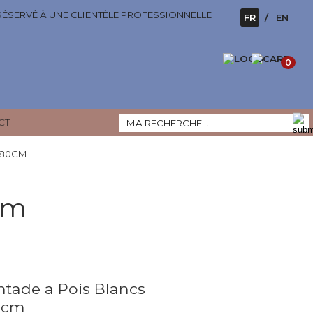
 RÉSERVÉ À UNE CLIENTÈLE PROFESSIONNELLE
FR
EN
0
CT
 80CM
cm
ntade a Pois Blancs
0cm