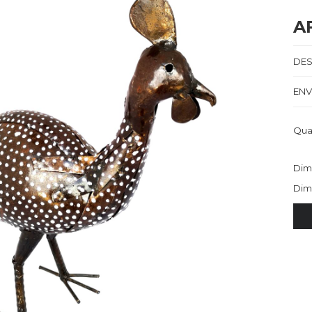
A
DES
ENV
Qua
Dim
Dim