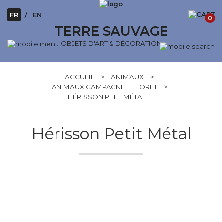
FR
EN
0
TERRE SAUVAGE
OBJETS D'ART & DÉCORATION
ACCUEIL
>
ANIMAUX
>
ANIMAUX CAMPAGNE ET FORET
>
HÉRISSON PETIT MÉTAL
Hérisson Petit Métal