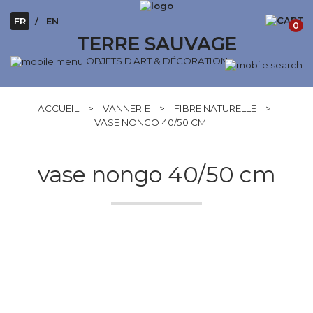
FR
EN
0
TERRE SAUVAGE
OBJETS D'ART & DÉCORATION
ACCUEIL
>
VANNERIE
>
FIBRE NATURELLE
>
VASE NONGO 40/50 CM
vase nongo 40/50 cm