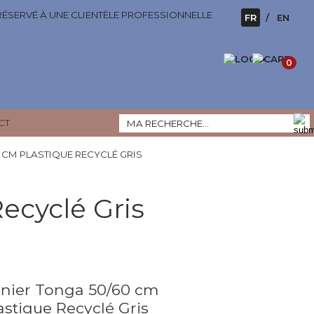
 RÉSERVÉ À UNE CLIENTÈLE PROFESSIONNELLE
FR
EN
0
CT
 CM PLASTIQUE RECYCLÉ GRIS
ecyclé Gris
nier Tonga 50/60 cm
astique Recyclé Gris