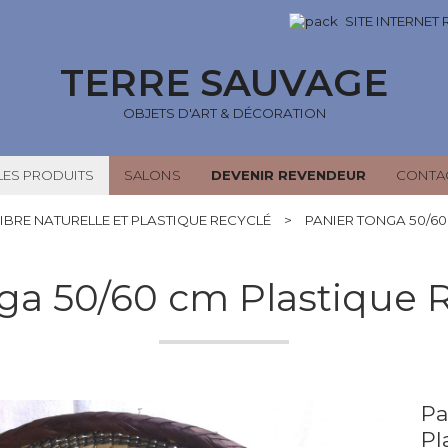
SITE INTERNET
TERRE SAUVAGE
OBJETS D'ART & DÉCORATION
LES PRODUITS
SALONS
DEVENIR REVENDEUR
CONTA
IBRE NATURELLE ET PLASTIQUE RECYCLÉ
>
PANIER TONGA 50/60
ga 50/60 cm Plastique R
Pa
Pl