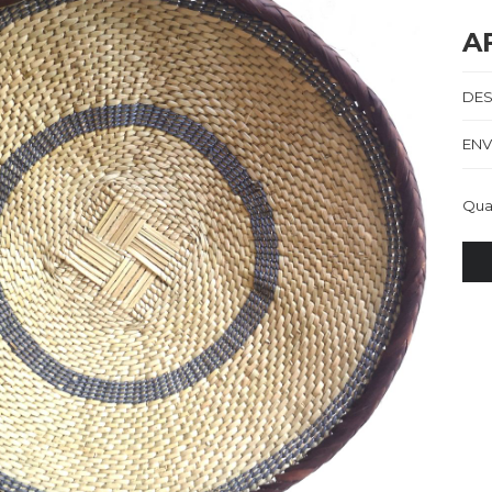
A
DES
ENV
Qua