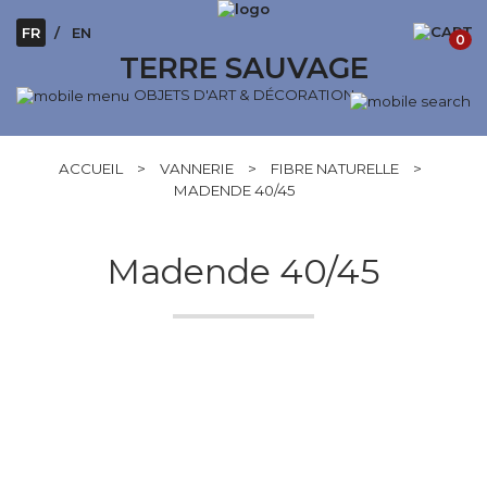
FR
EN
0
TERRE SAUVAGE
OBJETS D'ART & DÉCORATION
ACCUEIL
>
VANNERIE
>
FIBRE NATURELLE
>
MADENDE 40/45
Madende 40/45