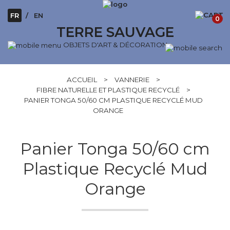
FR
EN
0
TERRE SAUVAGE
OBJETS D'ART & DÉCORATION
ACCUEIL
>
VANNERIE
>
FIBRE NATURELLE ET PLASTIQUE RECYCLÉ
>
PANIER TONGA 50/60 CM PLASTIQUE RECYCLÉ MUD
ORANGE
Panier Tonga 50/60 cm
Plastique Recyclé Mud
Orange