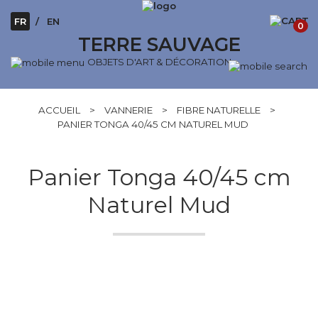
FR
EN
0
TERRE SAUVAGE
OBJETS D'ART & DÉCORATION
ACCUEIL
>
VANNERIE
>
FIBRE NATURELLE
>
PANIER TONGA 40/45 CM NATUREL MUD
Panier Tonga 40/45 cm
Naturel Mud