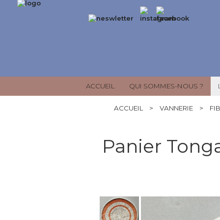
ACCUEIL
QUI SOMMES-NOUS ?
ACCUEIL
>
VANNERIE
>
FI
Panier Tong