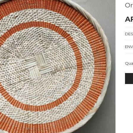
O
A
DES
ENV
Qua