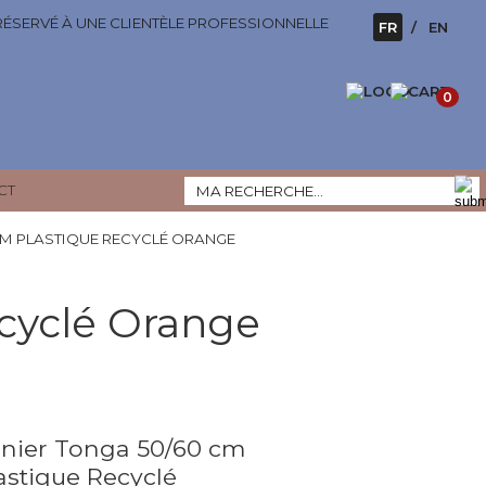
 RÉSERVÉ À UNE CLIENTÈLE PROFESSIONNELLE
FR
EN
0
CT
CM PLASTIQUE RECYCLÉ ORANGE
cyclé Orange
nier Tonga 50/60 cm
astique Recyclé