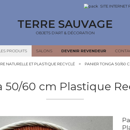
SITE INTERNET
TERRE SAUVAGE
OBJETS D'ART & DÉCORATION
LES PRODUITS
SALONS
DEVENIR REVENDEUR
CONTA
BRE NATURELLE ET PLASTIQUE RECYCLÉ
>
PANIER TONGA 50/60 
a 50/60 cm Plastique Re
Pa
Pl