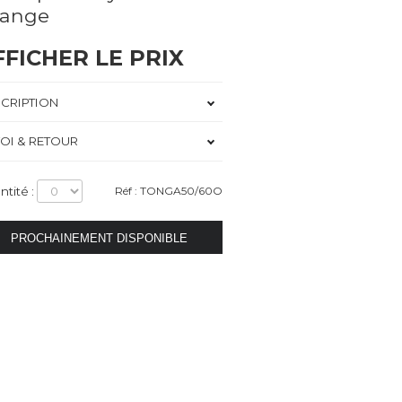
range
FFICHER LE PRIX
CRIPTION
OI & RETOUR
ntité :
Réf : TONGA50/60O