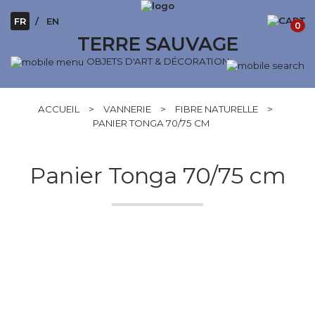
FR
EN
0
TERRE SAUVAGE
OBJETS D'ART & DÉCORATION
ACCUEIL
>
VANNERIE
>
FIBRE NATURELLE
>
PANIER TONGA 70/75 CM
Panier Tonga 70/75 cm