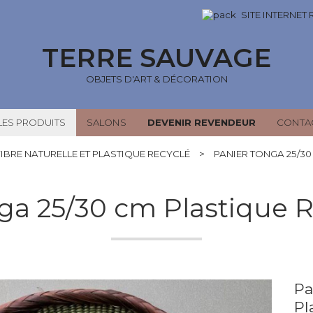
SITE INTERNET
TERRE SAUVAGE
OBJETS D'ART & DÉCORATION
LES PRODUITS
SALONS
DEVENIR REVENDEUR
CONTA
FIBRE NATURELLE ET PLASTIQUE RECYCLÉ
>
PANIER TONGA 25/30
ga 25/30 cm Plastique R
Pa
Pl