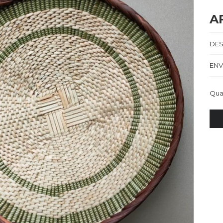
A
DES
ENV
Qua