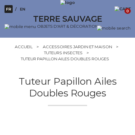
FR
EN
0
TERRE SAUVAGE
OBJETS D'ART & DÉCORATION
ACCUEIL
>
ACCESSOIRES JARDIN ET MAISON
>
TUTEURS INSECTES
>
TUTEUR PAPILLON AILES DOUBLES ROUGES
Tuteur Papillon Ailes
Doubles Rouges