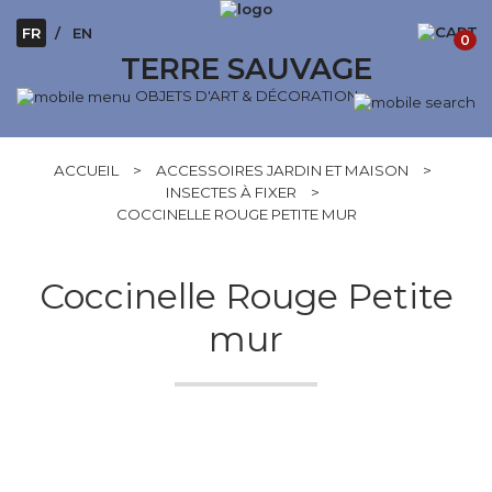
FR
EN
0
TERRE SAUVAGE
OBJETS D'ART & DÉCORATION
ACCUEIL
>
ACCESSOIRES JARDIN ET MAISON
>
INSECTES À FIXER
>
COCCINELLE ROUGE PETITE MUR
Coccinelle Rouge Petite
mur