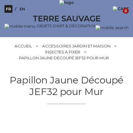
FR
EN
0
TERRE SAUVAGE
OBJETS D'ART & DÉCORATION
ACCUEIL
>
ACCESSOIRES JARDIN ET MAISON
>
INSECTES À FIXER
>
PAPILLON JAUNE DÉCOUPÉ JEF32 POUR MUR
Papillon Jaune Découpé
JEF32 pour Mur