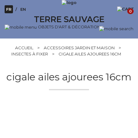
FR
EN
0
TERRE SAUVAGE
OBJETS D'ART & DÉCORATION
ACCUEIL
>
ACCESSOIRES JARDIN ET MAISON
>
INSECTES À FIXER
>
CIGALE AILES AJOUREES 16CM
cigale ailes ajourees 16cm