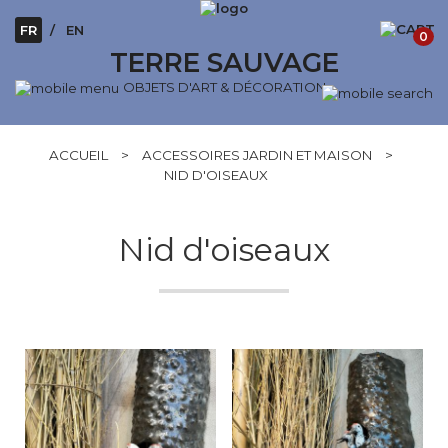
FR
EN
0
TERRE SAUVAGE
OBJETS D'ART & DÉCORATION
ACCUEIL
>
ACCESSOIRES JARDIN ET MAISON
>
NID D'OISEAUX
Nid d'oiseaux